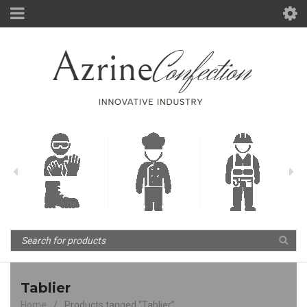
Tablier
Home
/
Products tagged “Tablier”