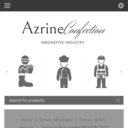
Home
/
Tenues Médicales
/
Tenues de Bloc
Femme
/
Tenue de Bloc Unisexe Model AZ3202